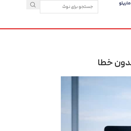
اریتو