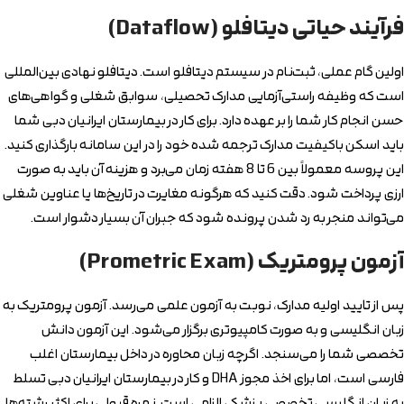
فرآیند حیاتی دیتافلو (Dataflow)
اولین گام عملی، ثبت‌نام در سیستم دیتافلو است. دیتافلو نهادی بین‌المللی
است که وظیفه راستی‌آزمایی مدارک تحصیلی، سوابق شغلی و گواهی‌های
حسن انجام کار شما را بر عهده دارد. برای کار در بیمارستان ایرانیان دبی شما
باید اسکن باکیفیت مدارک ترجمه شده خود را در این سامانه بارگذاری کنید.
این پروسه معمولاً بین 6 تا 8 هفته زمان می‌برد و هزینه آن باید به صورت
ارزی پرداخت شود. دقت کنید که هرگونه مغایرت در تاریخ‌ها یا عناوین شغلی
می‌تواند منجر به رد شدن پرونده شود که جبران آن بسیار دشوار است.
آزمون پرومتریک (Prometric Exam)
پس از تایید اولیه مدارک، نوبت به آزمون علمی می‌رسد. آزمون پرومتریک به
زبان انگلیسی و به صورت کامپیوتری برگزار می‌شود. این آزمون دانش
تخصصی شما را می‌سنجد. اگرچه زبان محاوره در داخل بیمارستان اغلب
فارسی است، اما برای اخذ مجوز DHA و کار در بیمارستان ایرانیان دبی تسلط
به زبان انگلیسی تخصصی پزشکی الزامی است. نمره قبولی برای اکثر رشته‌ها