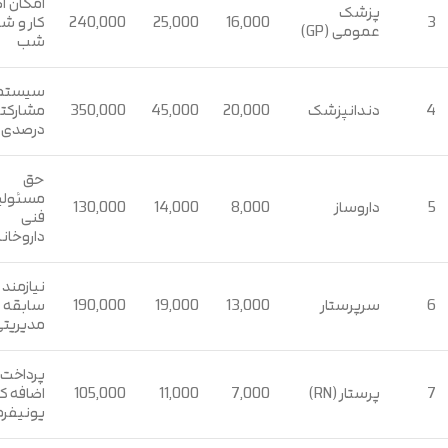
امکان ا
پزشک
3
16,000
25,000
240,000
کار و ش
عمومی (GP)
شب
سیستم
4
دندانپزشک
20,000
45,000
350,000
مشارکتی
درصدی
حق
مسئولی
5
داروساز
8,000
14,000
130,000
فنی
داروخان
نیازمند
6
سرپرستار
13,000
19,000
190,000
سابقه
مدیریتی
پرداخت
7
پرستار (RN)
7,000
11,000
105,000
اضافه کا
یونیفرم