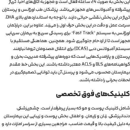
این بخش به صورت 24 ساعته فعال است و مجهز به اتاق‌های احیا، تریاژ
پیشرفته و آمبولانس‌های مجهز می‌باشد. پزشکان طب اورژانس و پرستاران
تریاژ در این بخش نقشی حیاتی دارند. با توجه به استانداردهای بالای DHA،
سرعت عمل و دقت در این بخش حرف اول را می‌زند. علاوه بر این، دپارتمان
اورژانس به سیستم “Fast Track” برای رسیدگی سریع به بیماران سرپایی
مجهز است تا از ازدحام جلوگیری شود. همچنین، هماهنگی مستقیم با
سیستم آمبولانس دبی (DCAS) برای انتقال مصدومان تروما نیازمند
پرستاران و پارامدیک‌هایی است که دوره‌های پیشرفته مدیریت بحران و
گواهینامه‌های BLS و ACLS معتبر داشته باشند. این بخش خط مقدم
بیمارستان محسوب می‌شود و پرسنل آن باید توانایی تصمیم‌گیری در
لحظات بحرانی را داشته باشند.
کلینیک‌های فوق تخصصی
شامل کلینیک پوست و مو که بسیار پرطرفدار است، چشم‌پزشکی،
دندانپزشکی، زنان و زایمان، و اطفال. بخش پوست و زیبایی این بیمارستان
به دلیل کیفیت بالا و قیمت مناسب، مراجعین بسیاری از سراسر امارات دارد و