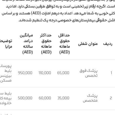
است. اگرچه ارقام زیر تخمینی است و به توافق طرفین بستگی دارد، اما دید
کلی خوبی به شما می‌دهد. اعداد به درهم امارات (AED) هستند و بر اساس
اشل حقوقی بیمارستان‌های خصوصی درجه یک تنظیم شده‌اند.
حداقل
حداکثر
میانگین
حقوق
حقوق
درآمد
توضیحا
ردیف
عنوان شغلی
ماهانه
ماهانه
سالانه
مزایا
(AED)
(AED)
(AED)
پورسان
پزشک فوق
بلیط
950,000
110,000
65,000
1
تخصص
بیزینس
مسکن
بلیط سال
پزشک
2
35,000
60,000
500,000
بیمه کا
متخصص
خانواده