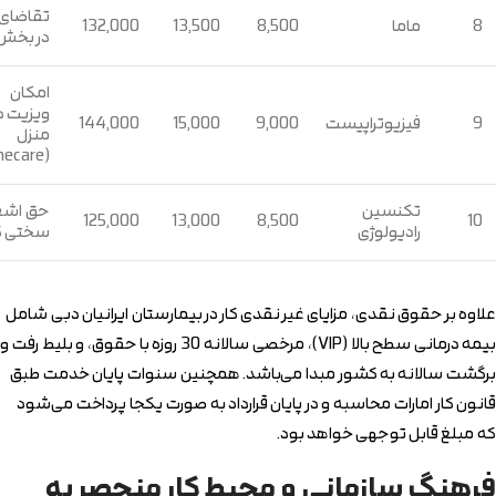
تقاضای ب
8
ماما
8,500
13,500
132,000
در بخش 
امکان
ویزیت د
9
فیزیوتراپیست
9,000
15,000
144,000
منزل
(Homecare)
تکنسین
حق اشع
125,000
13,000
8,500
10
رادیولوژی
سختی کا
علاوه بر حقوق نقدی، مزایای غیر نقدی کار در بیمارستان ایرانیان دبی شامل
بیمه درمانی سطح بالا (VIP)، مرخصی سالانه 30 روزه با حقوق، و بلیط رفت و
برگشت سالانه به کشور مبدا می‌باشد. همچنین سنوات پایان خدمت طبق
قانون کار امارات محاسبه و در پایان قرارداد به صورت یکجا پرداخت می‌شود
که مبلغ قابل توجهی خواهد بود.
فرهنگ سازمانی و محیط کار منحصر به